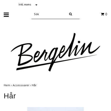
Inkl. moms
0
Hem
›
Accessoarer
›
Hår
Hår