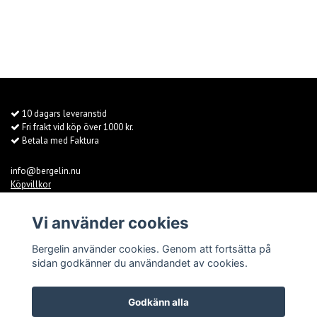
10 dagars leveranstid
Fri frakt vid köp över 1000 kr.
Betala med Faktura
info@bergelin.nu
Köpvillkor
Fraktvillkor
Kontakt
Vi använder cookies
Om oss
Ebbas
Bergelin använder cookies. Genom att fortsätta på
sidan godkänner du användandet av cookies.
© Copyright 2026 Bergelin
Godkänn alla
Powered by Quickbutik