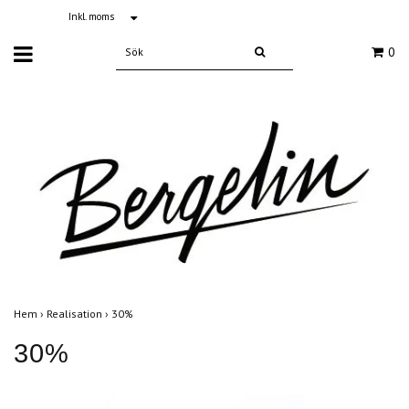
Inkl. moms
0
Hem
›
Realisation
›
30%
30%