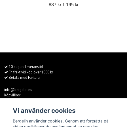
837 kr
1 195 kr
10 dagars leveranstid
Fri frakt vid köp över 1000 kr.
Betala med Faktura
info@bergelin.nu
Köpvillkor
Fraktvillkor
Kontakt
Vi använder cookies
Om oss
Ebbas
Bergelin använder cookies. Genom att fortsätta på
sidan godkänner du användandet av cookies.