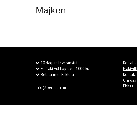
Majken
10 dagars leveranstid
Köpvillk
Fri frakt vid köp över 1000 kr.
Fraktvil
Betala med Faktura
Kontakt
Om oss
Ebbas
info@bergelin.nu