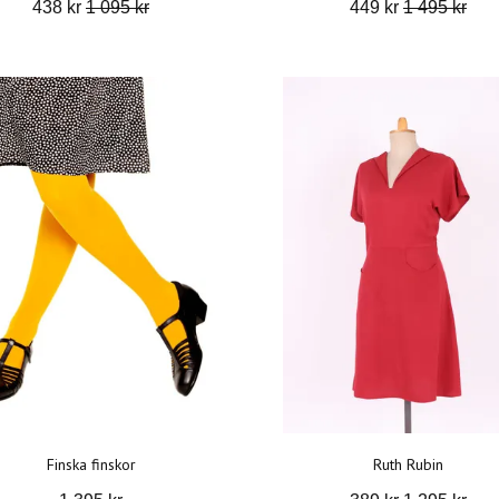
438 kr
1 095 kr
449 kr
1 495 kr
Finska finskor
Ruth Rubin