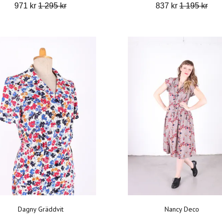
971 kr
1 295 kr
837 kr
1 195 kr
Dagny Gräddvit
Nancy Deco