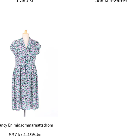
1 395 kr
389 kr
1 295 kr
ancy En midsommarnattsdröm
837 kr
1 195 kr