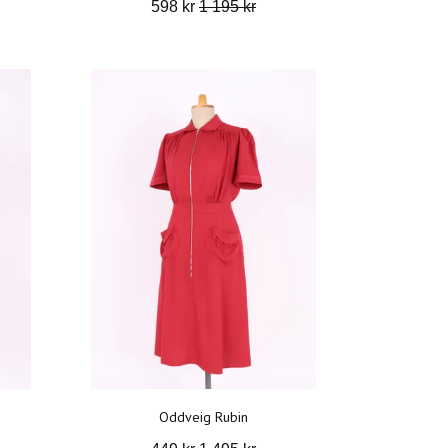
598 kr
1 195 kr
Oddveig Rubin