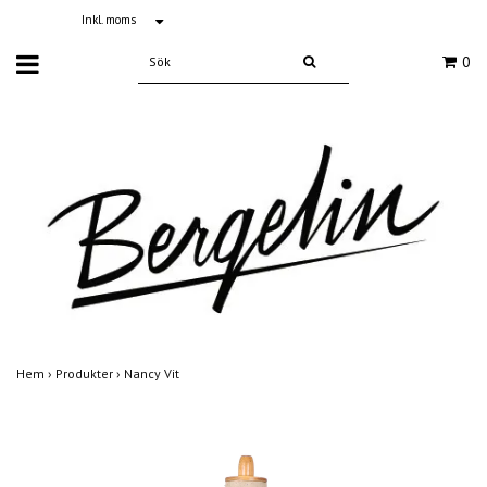
Inkl. moms
0
Hem
›
Produkter
›
Nancy Vit