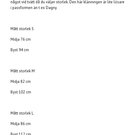
något vid tvätt då du väljer storlek. Den här klänningen är lite lösare
i passformen än t ex Dagny.
Mått storlek S
Midja 76 cm
Byst 94 cm
Mått storlek M
Midja 82 cm
Byst 102 cm
Mått storlek L
Midja 86 cm
Byst 112 cm