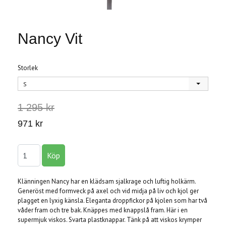
Nancy Vit
Storlek
S
1 295 kr
971 kr
Klänningen Nancy har en klädsam sjalkrage och luftig holkärm.
Generöst med formveck på axel och vid midja på liv och kjol ger
plagget en lyxig känsla. Eleganta droppfickor på kjolen som har två
våder fram och tre bak. Knäppes med knappslå fram. Här i en
supermjuk viskos. Svarta plastknappar. Tänk på att viskos krymper